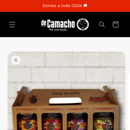
Ir
Envíos a todo Chile 🚚
directamente
al contenido
Carrito
Ir
directamente
a la
información
del producto