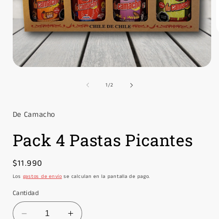
A
e
m
Abrir
elemento
v
multimedia
de
1
/
2
1
en
una
De Camacho
ventana
modal
Pack 4 Pastas Picantes
Precio
$11.990
habitual
Los
gastos de envío
se calculan en la pantalla de pago.
Cantidad
Reducir
Aumentar