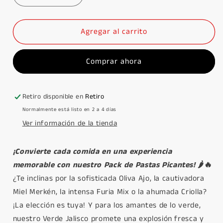
cantidad
cantidad
para
para
Pack
Pack
Agregar al carrito
4
4
Pastas
Pastas
Comprar ahora
Picantes
Picantes
Retiro disponible en
Retiro
Normalmente está listo en 2 a 4 días
Ver información de la tienda
¡Convierte cada comida en una experiencia
memorable con nuestro Pack de Pastas Picantes!
🌶️🔥
¿Te inclinas por la sofisticada Oliva Ajo, la cautivadora
Miel Merkén, la intensa Furia Mix o la ahumada Criolla?
¡La elección es tuya! Y para los amantes de lo verde,
nuestro Verde Jalisco promete una explosión fresca y