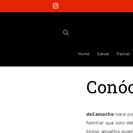
Ir
directamente
Instagram
al contenido
Home
Salsas
Pastas
Conó
deCamacho
nace por
familiar que solo de
todos aquellos quie