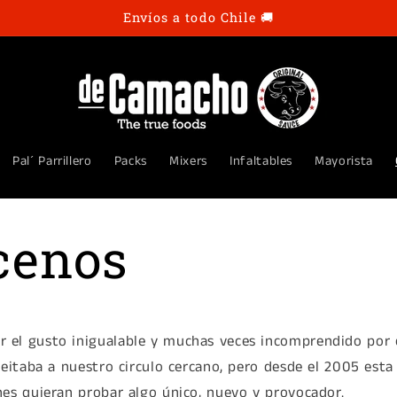
Envíos a todo Chile 🚚
Pal´ Parrillero
Packs
Mixers
Infaltables
Mayorista
cenos
 el gusto inigualable y muchas veces incomprendido por e
leitaba a nuestro circulo cercano, pero desde el 2005 esta
nes quieran probar algo único, nuevo y provocador.