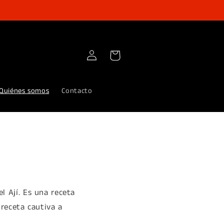
Iniciar
Carrito
sesión
Quiénes somos
Contacto
l Ají. Es una receta
 receta cautiva a