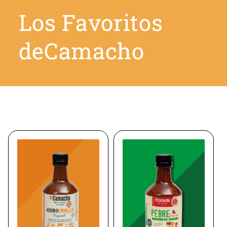
Los Favoritos
deCamacho